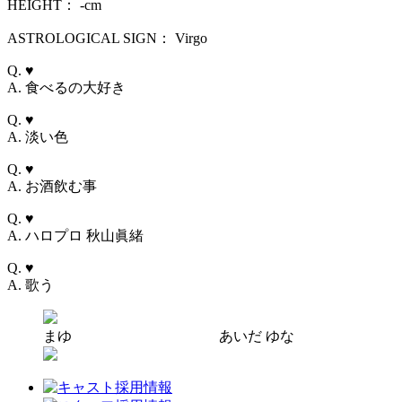
HEIGHT： -cm
ASTROLOGICAL SIGN： Virgo
Q. ♥
A. 食べるの大好き
Q. ♥
A. 淡い色
Q. ♥
A. お酒飲む事
Q. ♥
A. ハロプロ 秋山眞緒
Q. ♥
A. 歌う
まゆ
あいだ ゆな