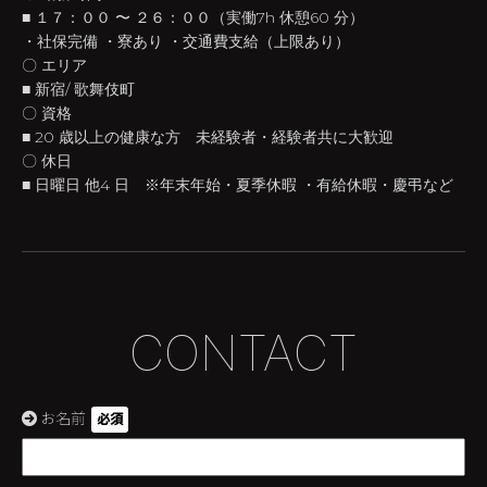
■ １７：００ 〜 ２６：００（実働7h 休憩60 分）
・社保完備 ・寮あり ・交通費支給（上限あり）
〇 エリア
■ 新宿/ 歌舞伎町
〇 資格
■ 20 歳以上の健康な方 未経験者・経験者共に大歓迎
〇 休日
■ 日曜日 他4 日 ※年末年始・夏季休暇 ・有給休暇・慶弔など
CONTACT
お名前
必須